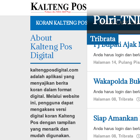
Lewati
ke
konten
Polri-TNI
KORAN KALTENG POS
MULAI LANGGA
About
Tribrata
Halaman
Pj Bupati Ajak
08
,
Kalteng Pos
Tribrata
Digital
Anda harus login dan berl
5
Halaman 14
,
Pulang Pi
Oktober
kaltengposdigital.com
2023
adalah aplikasi yang
oleh
Wakapolda Buk
menyajikan berita
admin
koran dalam format
redaksi
Anda harus login dan berl
digital. Melalui website
Halaman 08
,
Tribrata
ini, pengguna dapat
mengakses versi
digital koran Kalteng
Siap Amankan 
Pos dengan tampilan
Anda harus login dan berl
yang menarik dan
mudah digunakan.
Halaman 08
,
Tribrata