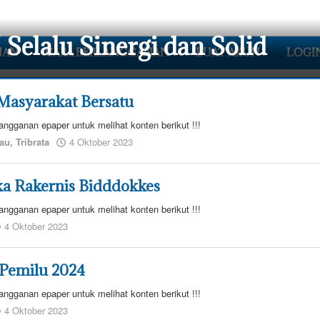
 Selalu Sinergi dan Solid
NAN
CARA BERLANGGANAN
BUAT AKUN
LOGI
 Masyarakat Bersatu
angganan epaper untuk melihat konten berikut !!!
oleh
sau
,
Tribrata
4 Oktober 2023
admin
redaksi
a Rakernis Bidddokkes
angganan epaper untuk melihat konten berikut !!!
oleh
4 Oktober 2023
admin
redaksi
Pemilu 2024
angganan epaper untuk melihat konten berikut !!!
oleh
4 Oktober 2023