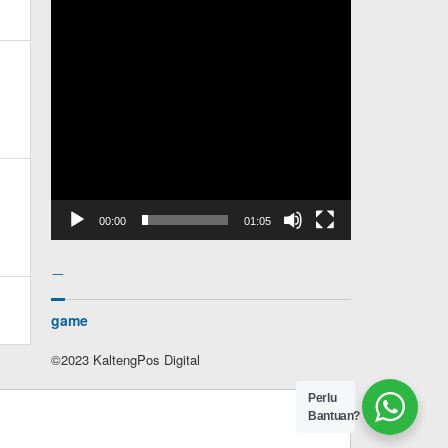
00:00
01:05
–
game
©2023 KaltengPos Digital
Perlu
Bantuan?