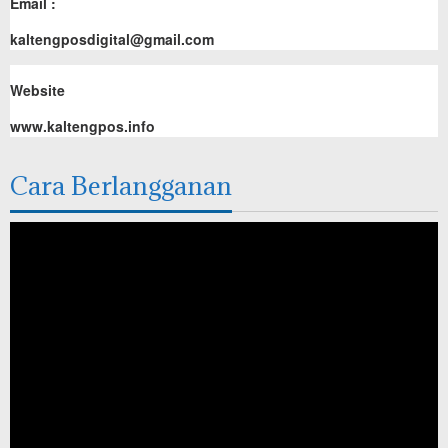
Email :
kaltengposdigital@gmail.com
Website
www.kaltengpos.info
Cara Berlangganan
Pemutar
Video