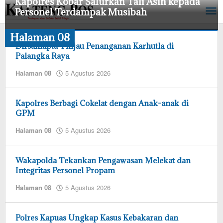
Kapolres Kobar Salurkan Tali Asih kepada
Lewati
Personel Terdampak Musibah
ke
konten
Halaman 08
Halaman
08
Dirsamapta Tinjau Penanganan Karhutla di
Palangka Raya
5
oleh
Halaman 08
5 Agustus 2026
Agustus
admin
2026
redaksi
oleh
admin
Kapolres Berbagi Cokelat dengan Anak-anak di
redaksi
GPM
oleh
Halaman 08
5 Agustus 2026
admin
redaksi
Wakapolda Tekankan Pengawasan Melekat dan
Integritas Personel Propam
oleh
Halaman 08
5 Agustus 2026
admin
redaksi
Polres Kapuas Ungkap Kasus Kebakaran dan