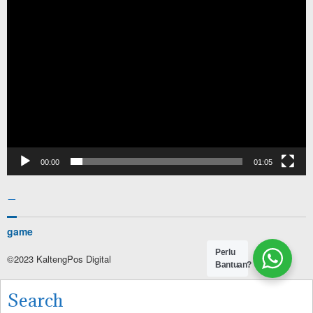
00:00
01:05
–
game
Perlu
©2023 KaltengPos Digital
Bantuan?
Search