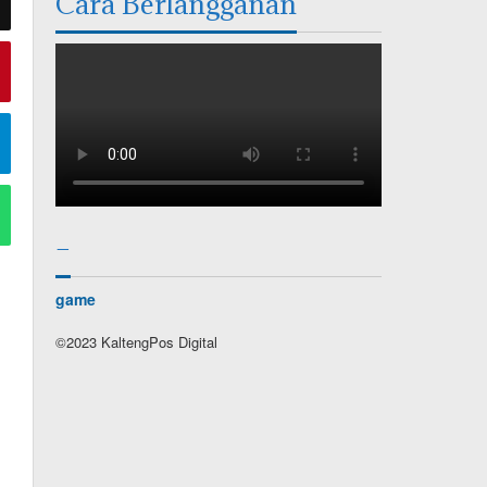
Cara Berlangganan
–
game
©2023 KaltengPos Digital