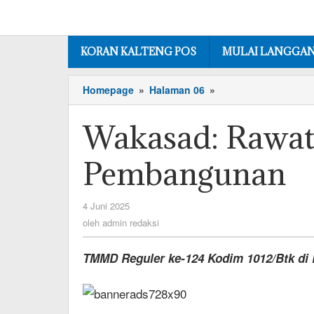
Lewati
ke
konten
KORAN KALTENG POS
MULAI LANGGA
Wakasad:
Homepage
»
Halaman 06
»
Rawat
dengan
Wakasad: Rawat
Baik
Hasil
Pembangunan
Pembangunan
oleh
4 Juni 2025
admin
oleh
admin redaksi
redaksi
TMMD Reguler ke-124 Kodim 1012/Btk di 