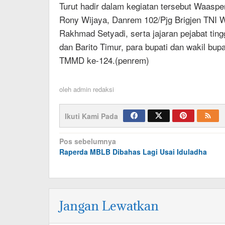
Turut hadir dalam kegiatan tersebut Waasp
Rony Wijaya, Danrem 102/Pjg Brigjen TNI W
Rakhmad Setyadi, serta jajaran pejabat ting
dan Barito Timur, para bupati dan wakil bup
TMMD ke-124.(penrem)
oleh
admin redaksi
Ikuti Kami Pada
Navigasi
Pos sebelumnya
Raperda MBLB Dibahas Lagi Usai Iduladha
pos
Jangan Lewatkan