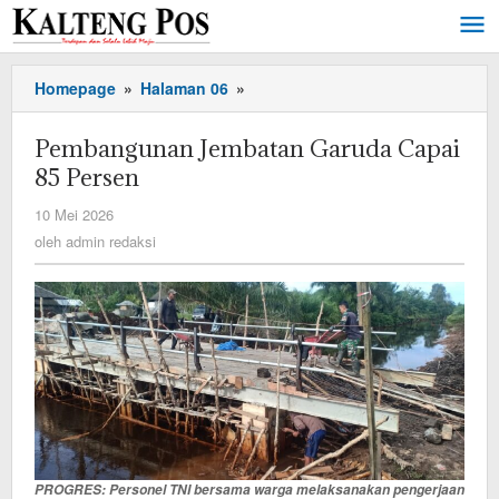
Lewati
ke
konten
Pembangunan
Homepage
»
Halaman 06
»
Jembatan
Garuda
Pembangunan Jembatan Garuda Capai
Capai
85 Persen
85
Persen
oleh
10 Mei 2026
admin
oleh
admin redaksi
redaksi
PROGRES: Personel TNI bersama warga melaksanakan pengerjaan