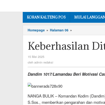
Lewati
ke
konten
KORAN KALTENG POS
MULAI LANGGA
Keberhasilan
Homepage
»
Halaman 06
»
Ditentukan
Diri
Keberhasilan Di
Sendiri
oleh
15 Mei 2025
admin
oleh
admin redaksi
redaksi
Dandim 1017/Lamandau Beri Motivasi Ca
NANGA BULIK – Komandan Kodim (Dandim) 1
S.Sos., memberikan pengarahan dan motiva