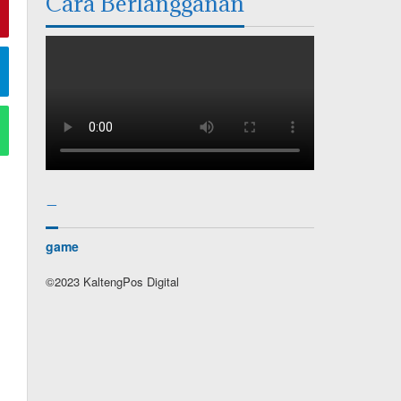
Cara Berlangganan
–
game
©2023 KaltengPos Digital