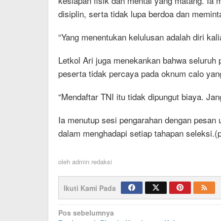
kesiapan fisik dan mental yang matang. Ia 
disiplin, serta tidak lupa berdoa dan memint
“Yang menentukan kelulusan adalah diri kali
Letkol Ari juga menekankan bahwa seluruh p
peserta tidak percaya pada oknum calo ya
“Mendaftar TNI itu tidak dipungut biaya. Ja
Ia menutup sesi pengarahan dengan pesan 
dalam menghadapi setiap tahapan seleksi.(
oleh
admin redaksi
Ikuti Kami Pada
Navigasi
Pos sebelumnya