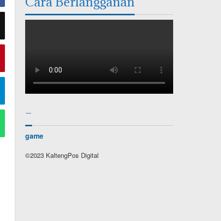
Cara Berlangganan
–
game
©2023 KaltengPos Digital