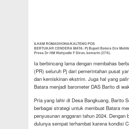
ILHAM ROMADHONA/KALTENG POS
BERTUKAR CENDERA MATA: Pj Bupati Batara Drs Muhlis 
Press Dr HM Wahyudie F Dirun, kemarin (27/5).
Ia berbincang lama dengan membahas berbag
(PR) seluruh Pj dari pemerintahan pusat yan
dan kemiskinan ekstrim. Juga hal yang pali
Batara menjadi barometer DAS Barito di wa
Pria yang lahir di Desa Bangkuang, Barito
berbagai strategi untuk membuat Batara menj
penyusunan anggaran tahun 2024. Dengan 
dulunya sempat terhambat karena kondisi C