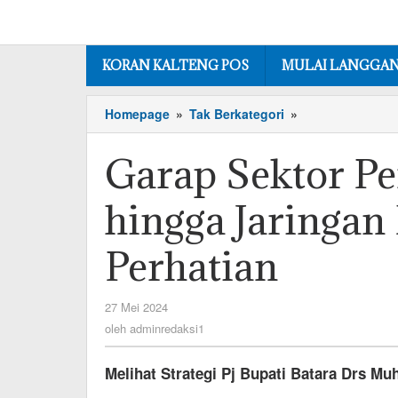
Lewati
ke
konten
KORAN KALTENG POS
MULAI LANGGA
Garap
Homepage
»
Tak Berkategori
»
Sektor
Pertanian,
Garap Sektor Per
Infrastruktur
hingga
hingga Jaringan 
Jaringan
Listrik
Menjadi
Perhatian
Perhatian
oleh
27 Mei 2024
adminredaksi1
oleh
adminredaksi1
Melihat Strategi Pj Bupati Batara Drs M