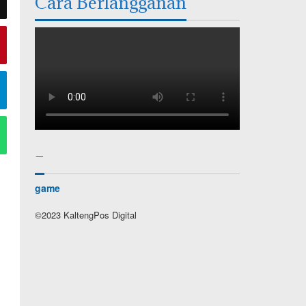
Cara Berlangganan
–
game
©2023 KaltengPos Digital