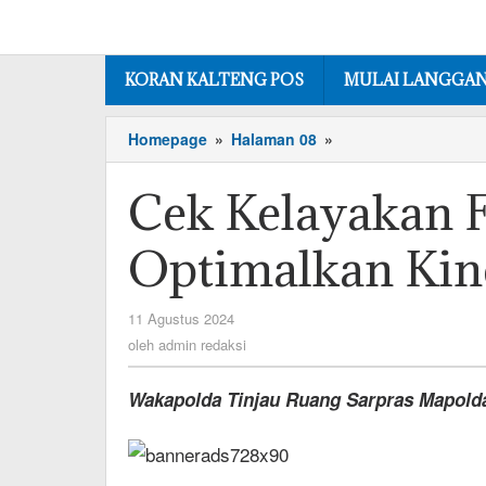
Lewati
ke
konten
KORAN KALTENG POS
MULAI LANGGA
Cek
Homepage
»
Halaman 08
»
Kelayakan
Fasilitas
Cek Kelayakan F
Demi
Optimalkan
Optimalkan Kin
Kinerja
oleh
11 Agustus 2024
admin
oleh
admin redaksi
redaksi
Wakapolda Tinjau Ruang Sarpras Mapold