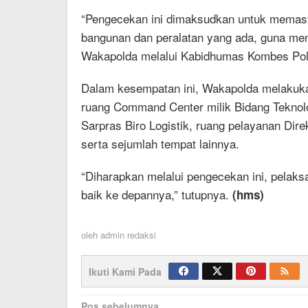
“Pengecekan ini dimaksudkan untuk memasti
bangunan dan peralatan yang ada, guna men
Wakapolda melalui Kabidhumas Kombes Pol E
Dalam kesempatan ini, Wakapolda melakuka
ruang Command Center milik Bidang Teknolo
Sarpras Biro Logistik, ruang pelayanan Dir
serta sejumlah tempat lainnya.
“Diharapkan melalui pengecekan ini, pelaks
baik ke depannya,” tutupnya.
(hms)
oleh
admin redaksi
Ikuti Kami Pada
Navigasi
Pos sebelumnya