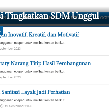
si Tingkatkan SDM Unggul
NAN
CARA BERLANGGANAN
BUAT AKUN
LOGI
L
 Inovatif, Kreatif, dan Motivatif
angganan epaper untuk melihat konten berikut !!!
oleh
eptember 2023
admin
redaksi
staty Narang Titip Hasil Pembangunan
angganan epaper untuk melihat konten berikut !!!
oleh
eptember 2023
admin
redaksi
Sanitasi Layak Jadi Perhatian
angganan epaper untuk melihat konten berikut !!!
oleh
19 September 2023