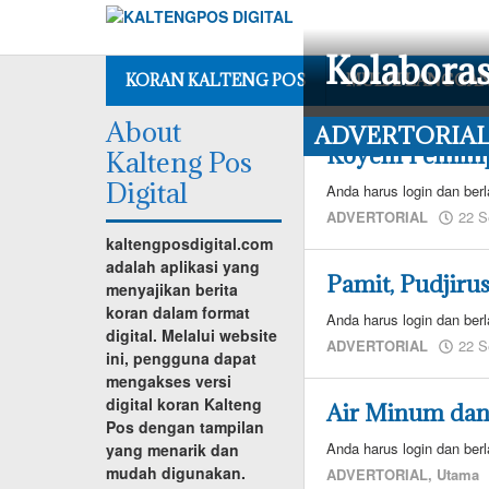
Lewati
ke
konten
Kolabora
KORAN KALTENG POS
MULAI LANGGA
About
ADVERTORIA
ADVERTORIAL
Koyem Pemimpin
Kalteng Pos
25
Digital
Anda harus login dan berl
September
2023
ADVERTORIAL
22 S
oleh
kaltengposdigital.com
adminredaksi
adalah aplikasi yang
Pamit, Pudjiru
menyajikan berita
koran dalam format
Anda harus login dan berl
digital. Melalui website
ADVERTORIAL
22 S
ini, pengguna dapat
mengakses versi
digital koran Kalteng
Air Minum dan 
Pos dengan tampilan
Anda harus login dan berl
yang menarik dan
mudah digunakan.
ADVERTORIAL
,
Utama