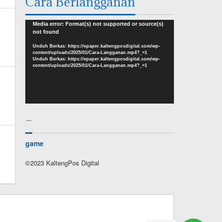
Cara Berlangganan
Pemutar
Media error: Format(s) not supported or source(s)
not found
Video
Unduh Berkas: https://epaper.kaltengposdigital.com/wp-
content/uploads/2025/01/Cara-Langganan.mp4?_=1
Unduh Berkas: https://epaper.kaltengposdigital.com/wp-
content/uploads/2025/01/Cara-Langganan.mp4?_=1
–
game
©2023 KaltengPos Digital