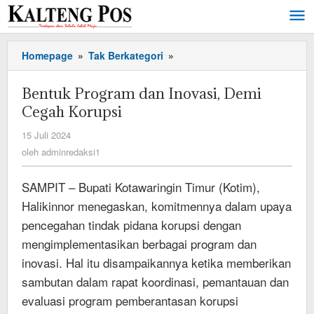
Lewati
ke
konten
Bentuk
Homepage
»
Tak Berkategori
»
Program
dan
Bentuk Program dan Inovasi, Demi
Inovasi,
Cegah Korupsi
Demi
Cegah
oleh
15 Juli 2024
Korupsi
adminredaksi1
oleh
adminredaksi1
SAMPIT – Bupati Kotawaringin Timur (Kotim),
Halikinnor menegaskan, komitmennya dalam upaya
pencegahan tindak pidana korupsi dengan
mengimplementasikan berbagai program dan
inovasi. Hal itu disampaikannya ketika memberikan
sambutan dalam rapat koordinasi, pemantauan dan
evaluasi program pemberantasan korupsi