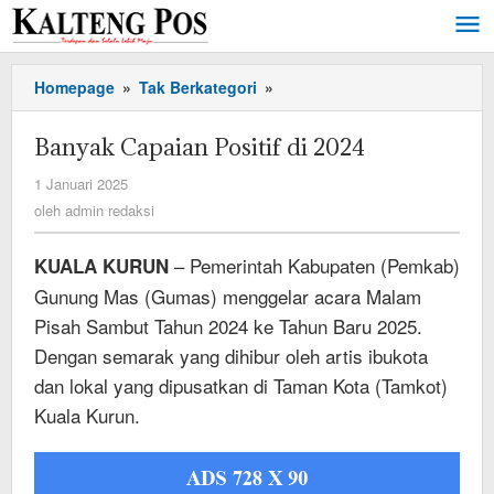
Lewati
ke
konten
Banyak
Homepage
»
Tak Berkategori
»
Capaian
Positif
Banyak Capaian Positif di 2024
di
2024
oleh
1 Januari 2025
admin
oleh
admin redaksi
redaksi
– Pemerintah Kabupaten (Pemkab)
KUALA KURUN
Gunung Mas (Gumas) menggelar acara Malam
Pisah Sambut Tahun 2024 ke Tahun Baru 2025.
Dengan semarak yang dihibur oleh artis ibukota
dan lokal yang dipusatkan di Taman Kota (Tamkot)
Kuala Kurun.