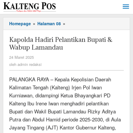
Lewati
ke
konten
Kapolda
Homepage
»
Halaman 08
»
Hadiri
Pelantikan
Kapolda Hadiri Pelantikan Bupati &
Bupati
Wabup Lamandau
&
Wabup
oleh
24 Maret 2025
Lamandau
admin
oleh
admin redaksi
redaksi
PALANGKA RAYA – Kepala Kepolisian Daerah
Kalimatan Tengah (Kalteng) Irjen Pol Iwan
Kurniawan, didampingi Ketua Bhayangkari PD
Kalteng Ibu Irene Iwan menghadiri pelantikan
Bupati dan Wakil Bupati Lamandau Rizky Aditya
Putra dan Abdul Hamid periode 2025-2030, di Aula
Jayang Tingang (AJT) Kantor Gubernur Kalteng,