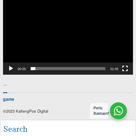
00:00
01:05
–
game
Perlu
©2023 KaltengPos Digital
Bantuan?
Search