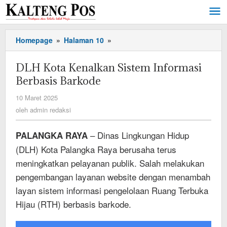
Lewati
ke
konten
DLH
Homepage
»
Halaman 10
»
Kota
Kenalkan
DLH Kota Kenalkan Sistem Informasi
Sistem
Berbasis Barkode
Informasi
Berbasis
oleh
10 Maret 2025
Barkode
admin
oleh
admin redaksi
redaksi
– Dinas Lingkungan Hidup
PALANGKA RAYA
(DLH) Kota Palangka Raya berusaha terus
meningkatkan pelayanan publik. Salah melakukan
pengembangan layanan website dengan menambah
layan sistem informasi pengelolaan Ruang Terbuka
Hijau (RTH) berbasis barkode.