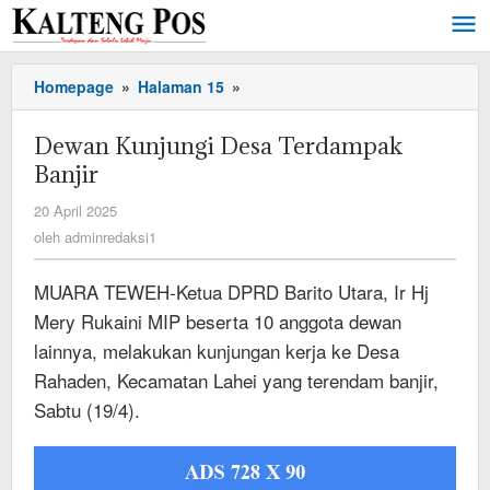
Lewati
ke
konten
Dewan
Homepage
»
Halaman 15
»
Kunjungi
Desa
Dewan Kunjungi Desa Terdampak
Terdampak
Banjir
Banjir
oleh
20 April 2025
adminredaksi1
oleh
adminredaksi1
MUARA TEWEH-Ketua DPRD Barito Utara, Ir Hj
Mery Rukaini MIP beserta 10 anggota dewan
lainnya, melakukan kunjungan kerja ke Desa
Rahaden, Kecamatan Lahei yang terendam banjir,
Sabtu (19/4).