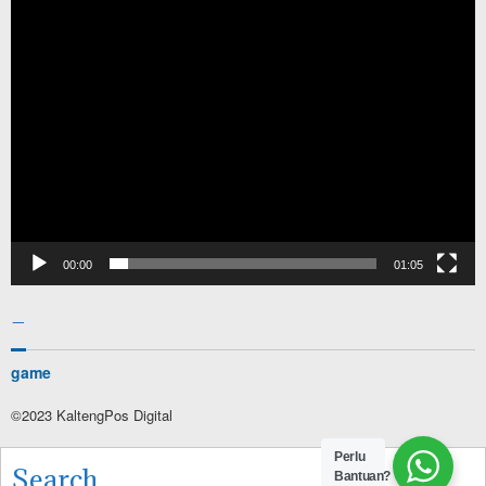
00:00
01:05
–
game
©2023 KaltengPos Digital
Perlu
Search
Bantuan?