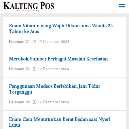
Lewati
ke
konten
Enam Vitamin yang Wajib Dikonsumsi Wanita 25
Tahun ke Atas
oleh
Halaman 24
12 Desember 2024
admin
redaksi
Merokok Sumber Berbagai Masalah Kesehatan
oleh
Halaman 24
12 Desember 2024
admin
redaksi
Penggunaan Medsos Berlebihan, Jam Tidur
Terganggu
oleh
Halaman 24
12 Desember 2024
admin
redaksi
Enam Cara Menurunkan Berat Badan saat Nyeri
Lutut