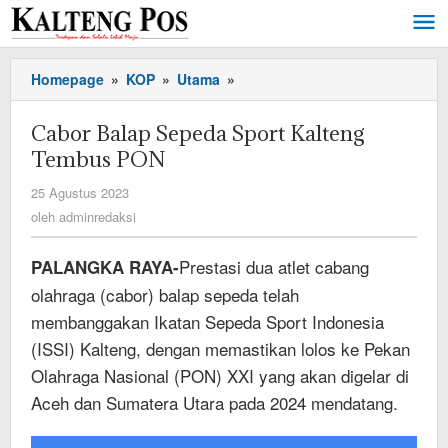
Lewati
ke
konten
Cabor
Homepage
»
KOP
»
Utama
»
Balap
Sepeda
Cabor Balap Sepeda Sport Kalteng
Sport
Tembus PON
Kalteng
Tembus
oleh
25 Agustus 2023
PON
adminredaksi
oleh
adminredaksi
Prestasi dua atlet cabang
PALANGKA RAYA-
olahraga (cabor) balap sepeda telah
membanggakan Ikatan Sepeda Sport Indonesia
(ISSI) Kalteng, dengan memastikan lolos ke Pekan
Olahraga Nasional (PON) XXI yang akan digelar di
Aceh dan Sumatera Utara pada 2024 mendatang.